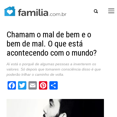
Chamam o mal de bem e o
bem de mal. O que está
acontecendo com o mundo?
Aí está o porquê de algumas pessoas a inverterem os
valores. Só depois que tomarem consciência disso é que
poderão trilhar o caminho de volta.
Facebook
Twitter
Email
Pinterest
Share