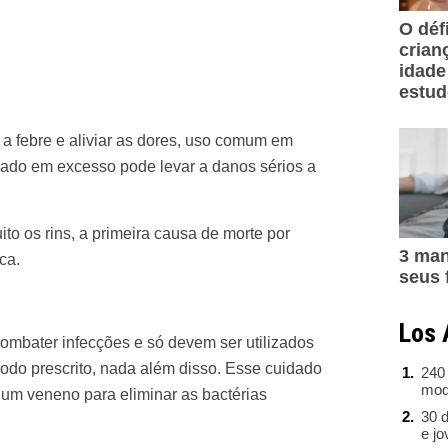
O déf
crian
idade
estu
 a febre e aliviar as dores, uso comum em
izado em excesso pode levar a danos sérios a
to os rins, a
primeira
causa de morte por
3 man
ca.
seus 
Los 
 combater infecções e só devem ser utilizados
íodo prescrito, nada além disso. Esse cuidado
240
mod
um veneno para eliminar as bactérias
30 d
e j