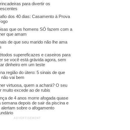
rincadeiras para divertir os
lescentes
afio dos 40 dias: Casamento à Prova
Fogo
oisas que os homens SÓ fazem com a
her que amam
inais de que seu marido não lhe ama
s
étodos supereficazes e caseiros para
er se você está grávida agora, sem
ar dinheiro em um teste
na região do útero: 5 sinais de que
o não vai bem
her virtuosa, quem a achará? O seu
r muito excede ao de rubis
ança de 4 anos morre afogada quase
 semana depois de sair da piscina e
s alertam sobre o afogamento
undário