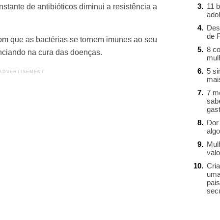
11 b
stante de antibióticos diminui a resistência a
ado
Des
de 
com que as bactérias se tornem imunes ao seu
8 c
enciando na cura das doenças.
mul
5 s
mai
7 m
sab
gast
Dor 
alg
Mul
valo
Cri
uma
pai
sec