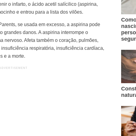
 o infarto, o ácido acetil salícilico (aspirina,
cinho e entrou para a lista dos vilões.
Como 
 Parents, se usada em excesso, a aspirina pode
nasc
perso
do grandes danos. A aspirina interrompe o
segun
ema nervoso. Afeta também o coração, pulmões,
nsuficiência respiratória, insuficiência cardíaca,
s e a morte.
Const
natur