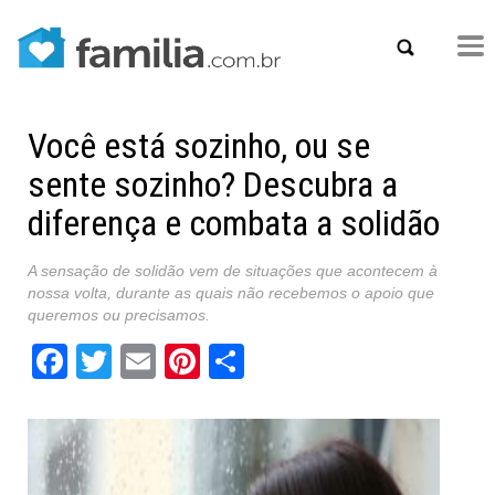
Você está sozinho, ou se
sente sozinho? Descubra a
diferença e combata a solidão
A sensação de solidão vem de situações que acontecem à
nossa volta, durante as quais não recebemos o apoio que
queremos ou precisamos.
Facebook
Twitter
Email
Pinterest
Share