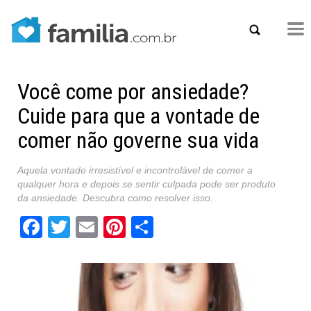
Você come por ansiedade?
Cuide para que a vontade de
comer não governe sua vida
Aquela vontade irresistível e incontrolável de comer a
qualquer hora e depois se sentir culpada pode ser produto
da ansiedade. Descubra como resolver isso.
Facebook
Twitter
Email
Pinterest
Share