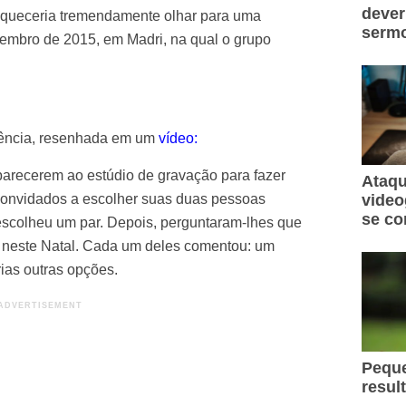
dever
iqueceria tremendamente olhar para uma
sermo
vembro de 2015, em Madri, na qual o grupo
iência, resenhada em um
vídeo
:
arecerem ao estúdio de gravação para fazer
Ataqu
convidados a escolher suas duas pessoas
video
se co
 escolheu um par. Depois, perguntaram-lhes que
r neste Natal. Cada um deles comentou: um
ias outras opções.
Peque
resul