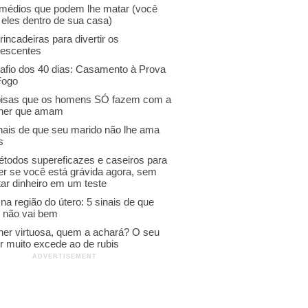
emédios que podem lhe matar (você
 eles dentro de sua casa)
rincadeiras para divertir os
lescentes
afio dos 40 dias: Casamento à Prova
Fogo
oisas que os homens SÓ fazem com a
her que amam
inais de que seu marido não lhe ama
s
étodos supereficazes e caseiros para
er se você está grávida agora, sem
ar dinheiro em um teste
na região do útero: 5 sinais de que
o não vai bem
her virtuosa, quem a achará? O seu
r muito excede ao de rubis