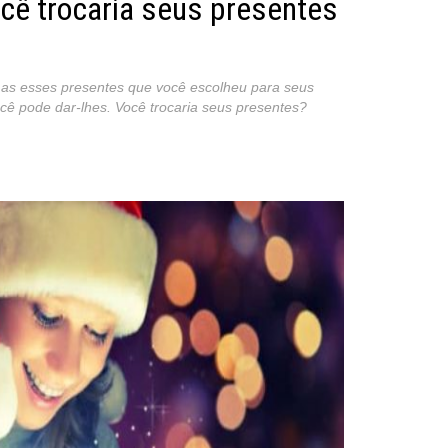
ocê trocaria seus presentes
as esses presentes que você escolheu para seus
cê pode dar-lhes. Você trocaria seus presentes?
st
re