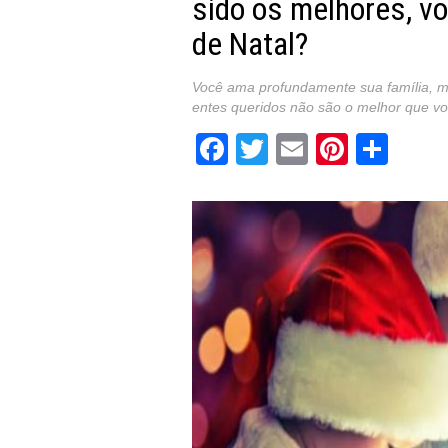
sido os melhores, v
de Natal?
Você ama profundamente sua família, m
entes queridos não são o melhor que vo
Facebook
Twitter
Email
Pintere
Sha