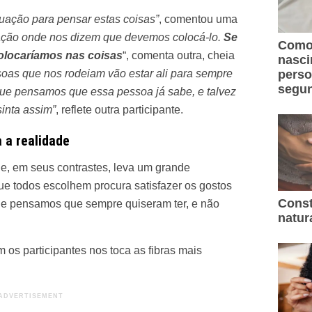
tuação para pensar estas coisas”
, comentou uma
ção onde nos dizem que devemos colocá-lo.
Se
Como 
olocaríamos nas coisas
“, comenta outra, cheia
nasc
oas que nos rodeiam vão estar ali para sempre
perso
segun
que pensamos que essa pessoa já sabe, e talvez
inta assim”
, reflete outra participante.
 a realidade
e, em seus contrastes, leva um grande
ue todos escolhem procura satisfazer os gostos
Const
ue pensamos que sempre quiseram ter, e não
natur
 os participantes nos toca as fibras mais