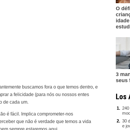
O déf
crian
idade
estu
3 man
seus 
antemente buscamos fora o que temos dentro, e
mprar a felicidade (para nós ou nossos entes
Los 
ro de cada um.
240
mod
não é fácil. Implica comprometer-nos
30 d
perceber que não é verdade que temos a vida
e j
 nem sempre estaremos aqui.