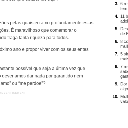
6 r
tem
11 b
ado
azões pelas quais eu amo profundamente estas
Des
dições. É maravilhoso que comemorar o
de 
o traga tanta riqueza para todos.
8 c
mul
óximo ano e propor viver com os seus entes
5 s
mai
7 m
astante possível que seja a última vez que
sab
ão deveríamos dar nada por garantido nem
gast
te amo” ou “me perdoe”?
Dor 
alg
Mul
valo