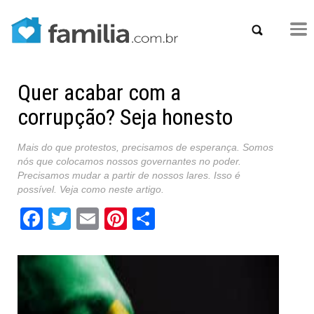
Quer acabar com a
corrupção? Seja honesto
Mais do que protestos, precisamos de esperança. Somos
nós que colocamos nossos governantes no poder.
Precisamos mudar a partir de nossos lares. Isso é
possível. Veja como neste artigo.
Facebook
Twitter
Email
Pinterest
Share