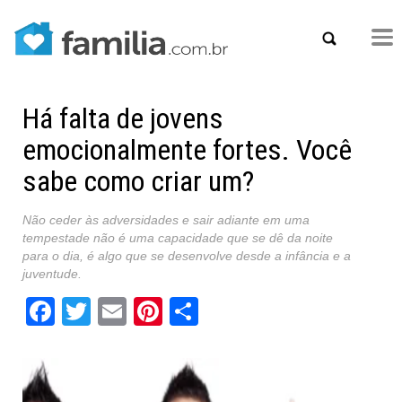
Há falta de jovens
emocionalmente fortes. Você
sabe como criar um?
Não ceder às adversidades e sair adiante em uma
tempestade não é uma capacidade que se dê da noite
para o dia, é algo que se desenvolve desde a infância e a
juventude.
Facebook
Twitter
Email
Pinterest
Share