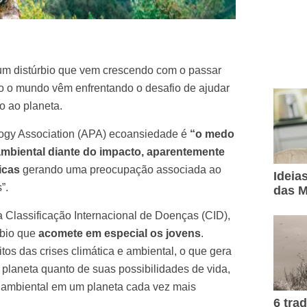
m distúrbio que vem crescendo com o passar
o o mundo vêm enfrentando o desafio de ajudar
 ao planeta.
ogy Association (APA) ecoansiedade é
“o medo
ambiental diante do impacto, aparentemente
icas
gerando uma preocupação associada ao
Ideia
”.
das M
 Classificação Internacional de Doenças (CID),
rbio que
acomete em especial os jovens
.
itos das crises climática e ambiental, o que gera
 planeta quanto de suas possibilidades de vida,
ça ambiental em um planeta cada vez mais
6 tra