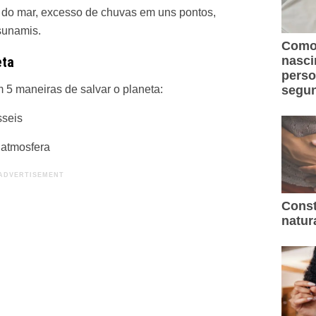
s do mar, excesso de chuvas em uns pontos,
sunamis.
Como 
eta
nasc
perso
m 5 maneiras de salvar o planeta:
segun
sseis
 atmosfera
Const
natur