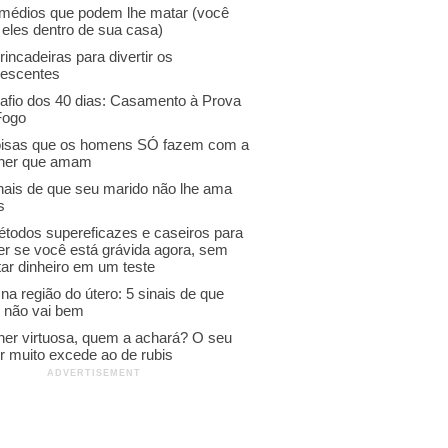
emédios que podem lhe matar (você
 eles dentro de sua casa)
rincadeiras para divertir os
lescentes
afio dos 40 dias: Casamento à Prova
Fogo
oisas que os homens SÓ fazem com a
her que amam
inais de que seu marido não lhe ama
s
étodos supereficazes e caseiros para
er se você está grávida agora, sem
ar dinheiro em um teste
na região do útero: 5 sinais de que
o não vai bem
her virtuosa, quem a achará? O seu
r muito excede ao de rubis