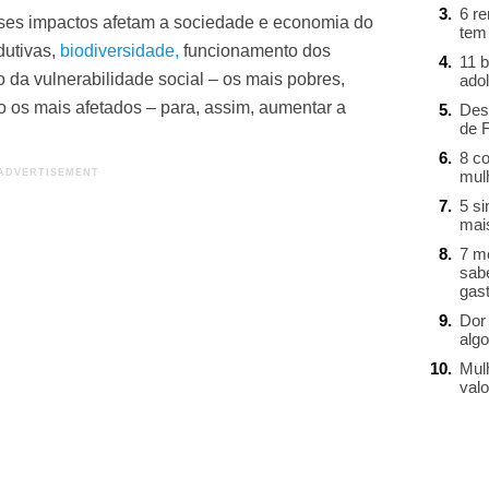
6 r
ses impactos afetam a sociedade e economia do
tem
dutivas,
biodiversidade
,
funcionamento dos
11 b
 da vulnerabilidade social – os mais pobres,
ado
ão os mais afetados – para, assim, aumentar a
Des
de 
8 c
mul
5 s
mai
7 m
sab
gast
Dor 
alg
Mul
valo