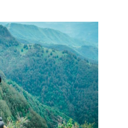
st
re