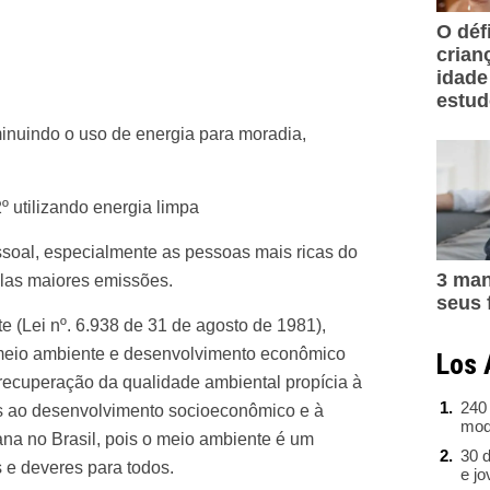
O déf
crian
idade
estu
inuindo o uso de energia para moradia,
º utilizando energia limpa
soal, especialmente as pessoas mais ricas do
3 man
las maiores emissões.
seus 
e (Lei nº. 6.938 de 31 de agosto de 1981),
eio ambiente e desenvolvimento econômico
Los 
 recuperação da qualidade ambiental propícia à
240
es ao desenvolvimento socioeconômico e à
mod
na no Brasil, pois o meio ambiente é um
30 d
s e deveres para todos.
e j