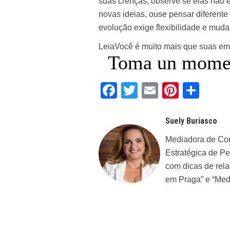
suas crenças, observe se elas não es
novas ideias, ouse pensar diferente
evolução exige flexibilidade e muda
Leia
Você é muito mais que suas e
Toma un moment
Facebook
Twitter
Email
Pintere
Sha
Suely Buriasco
Mediadora de Co
Estratégica de P
com dicas de rela
em Praga” e “Med