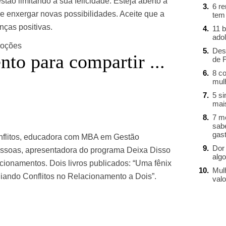
tão limitando a sua felicidade. Esteja aberto a
6 r
 e enxergar novas possibilidades. Aceite que a
tem
nças positivas.
11 b
ado
moções
Des
o para compartir ...
de 
8 c
mul
st
re
5 s
mai
7 m
sab
gast
nflitos, educadora com MBA em Gestão
Dor 
essoas, apresentadora do programa Deixa Disso
alg
cionamentos. Dois livros publicados: “Uma fênix
Mul
iando Conflitos no Relacionamento a Dois”.
valo