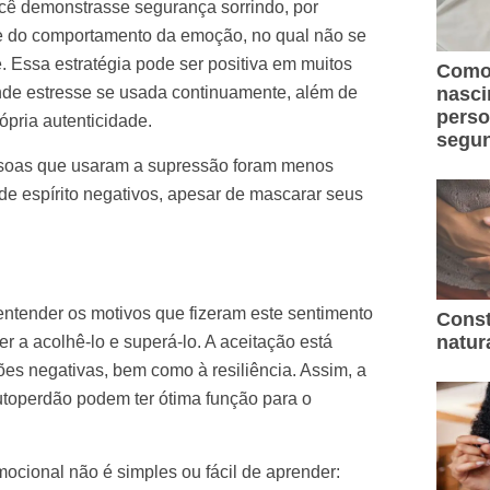
ê demonstrasse segurança sorrindo, por
le do comportamento da emoção, no qual não se
. Essa estratégia pode ser positiva em muitos
Como 
de estresse se usada continuamente, além de
nasc
perso
ópria autenticidade.
segun
soas que usaram a supressão foram menos
de espírito negativos, apesar de mascarar seus
entender os motivos que fizeram este sentimento
Const
natur
r a acolhê-lo e superá-lo. A aceitação está
es negativas, bem como à resiliência. Assim, a
utoperdão podem ter ótima função para o
ocional não é simples ou fácil de aprender: