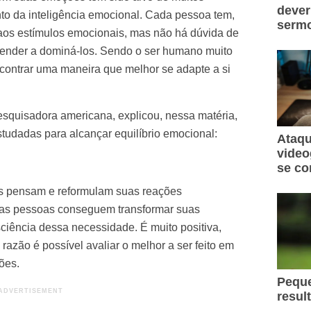
dever
o da inteligência emocional. Cada pessoa tem,
sermo
 aos estímulos emocionais, mas não há dúvida de
render a dominá-los. Sendo o ser humano muito
contrar uma maneira que melhor se adapte a si
esquisadora americana, explicou, nessa
matéria
,
tudadas para alcançar equilíbrio emocional:
Ataqu
video
se co
s pensam e reformulam suas reações
 as pessoas conseguem transformar suas
ciência dessa necessidade. É muito positiva,
razão é possível avaliar o melhor a ser feito em
ões.
Peque
resul