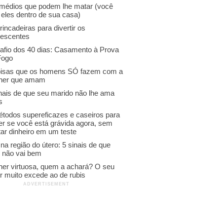
emédios que podem lhe matar (você
 eles dentro de sua casa)
rincadeiras para divertir os
lescentes
afio dos 40 dias: Casamento à Prova
Fogo
oisas que os homens SÓ fazem com a
her que amam
inais de que seu marido não lhe ama
s
étodos supereficazes e caseiros para
er se você está grávida agora, sem
ar dinheiro em um teste
na região do útero: 5 sinais de que
o não vai bem
her virtuosa, quem a achará? O seu
r muito excede ao de rubis