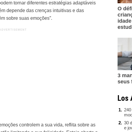
 podem tornar diferentes estratégias adaptáveis
O déf
m depende das crenças intuitivas e das
crian
êm sobre suas emoções”.
idade
estu
3 man
seus 
Los 
240
mod
30 d
emoções controlem a sua vida, reflita sobre as
e j