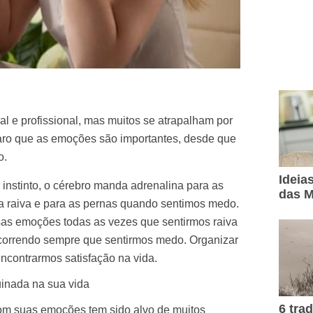
l e profissional, mas muitos se atrapalham por
aro que as emoções são importantes, desde que
o.
Ideia
instinto, o cérebro manda adrenalina para as
das M
 raiva e para as pernas quando sentimos medo.
sas emoções todas as vezes que sentirmos raiva
r correndo sempre que sentirmos medo. Organizar
ncontrarmos satisfação na vida.
uinada na sua vida
6 tra
com suas emoções tem sido alvo de muitos