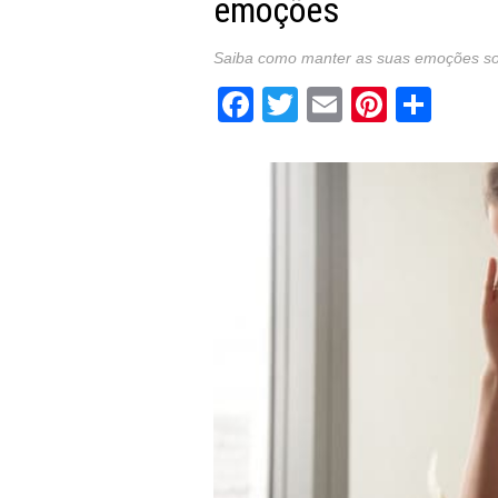
emoções
Saiba como manter as suas emoções sob
Facebook
Twitter
Email
Pintere
Sha