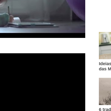
Ideia
das M
6 tra