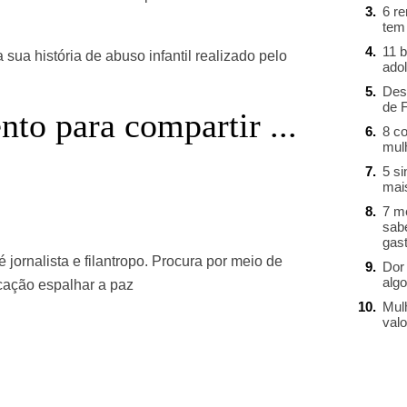
6 r
tem
11 b
sua história de abuso infantil realizado pelo
ado
Des
de 
o para compartir ...
8 c
mul
st
re
5 s
mai
7 m
sab
gast
 jornalista e filantropo. Procura por meio de
Dor 
alg
ação espalhar a paz
Mul
valo