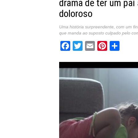
drama de ter um pai a
doloroso
Uma história surpreendente, com um fin
que manda ao suposto culpado pelo co
Facebook
Twitter
Email
Pintere
Sha