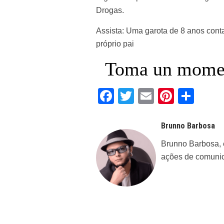
Drogas.
Assista:
Uma garota de 8 anos conta 
próprio pai
Toma un moment
Facebook
Twitter
Email
Pintere
Sha
Brunno Barbosa
Brunno Barbosa, é
ações de comunic