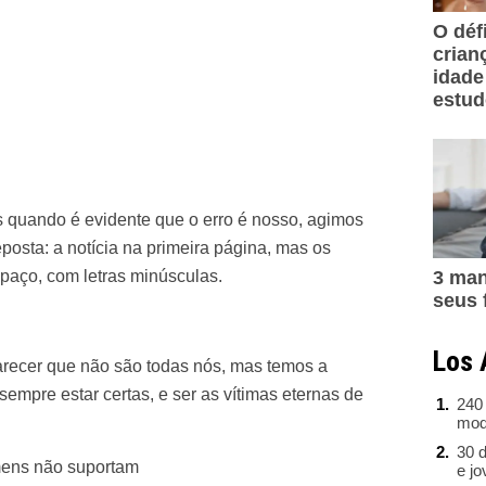
O déf
crian
idade
estu
quando é evidente que o erro é nosso, agimos
eposta: a notícia na primeira página, mas os
aço, com letras minúsculas.
3 man
seus 
Los 
arecer que não são todas nós, mas temos a
empre estar certas, e ser as vítimas eternas de
240
mod
30 d
ens não suportam
e j