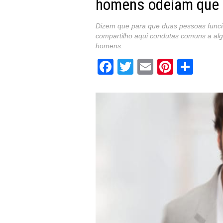
homens odeiam que 
Dizem que para que duas pessoas funci
compartilho aqui condutas comuns a a
homens.
Facebook
Twitter
Email
Pintere
Sha