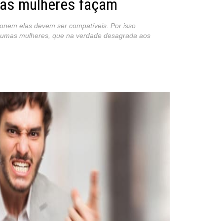
as mulheres façam
onem elas devem ser compatíveis. Por isso
lgumas mulheres, que na verdade desagrada aos
st
re