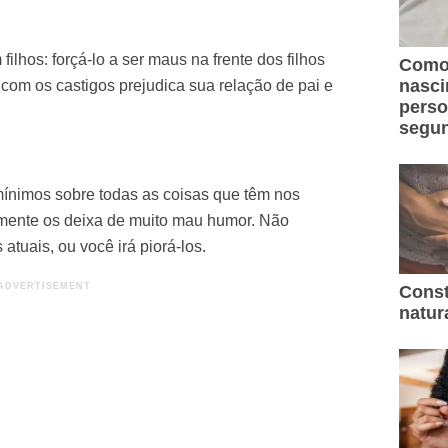
ilhos: forçá-lo a ser maus na frente dos filhos
Como 
nasc
com os castigos prejudica sua relação de pai e
perso
segun
ínimos sobre todas as coisas que têm nos
amente os deixa de muito mau humor. Não
tuais, ou você irá piorá-los.
Const
natur