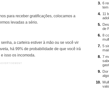
6 r
tem
11 b
os para receber gratificações, colocamos a
ado
ermos levadas a sério.
Des
de 
8 c
mul
 senha, a carteira estiver à mão ou se você vir
5 s
veta, há 99% de probabilidade de que você irá
mai
e isso os incomoda.
7 m
sab
gast
Dor 
alg
Mul
valo