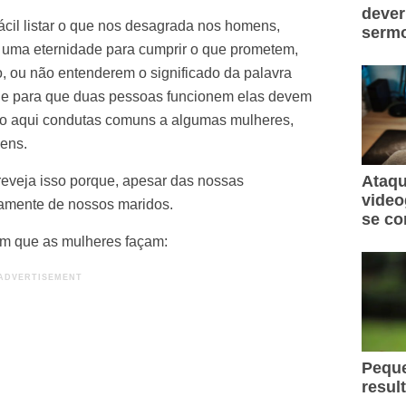
dever
ácil listar o que nos desagrada nos homens,
sermo
uma eternidade para cumprir o que prometem,
ço, ou não entenderem o significado da palavra
que para que duas pessoas funcionem elas devem
lho aqui condutas comuns a algumas mulheres,
ens.
Ataqu
eveja isso porque, apesar das nossas
video
amente de nossos maridos.
se co
m que as mulheres façam:
Peque
resul