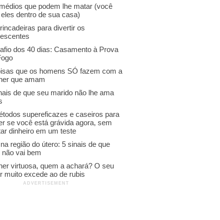
emédios que podem lhe matar (você
 eles dentro de sua casa)
rincadeiras para divertir os
lescentes
afio dos 40 dias: Casamento à Prova
Fogo
oisas que os homens SÓ fazem com a
her que amam
inais de que seu marido não lhe ama
s
étodos supereficazes e caseiros para
er se você está grávida agora, sem
ar dinheiro em um teste
na região do útero: 5 sinais de que
o não vai bem
her virtuosa, quem a achará? O seu
r muito excede ao de rubis