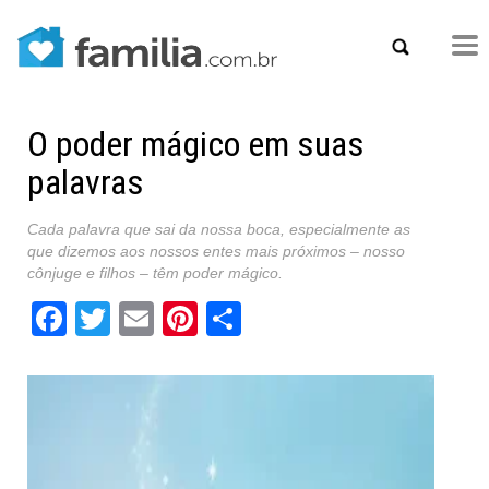
O poder mágico em suas
palavras
Cada palavra que sai da nossa boca, especialmente as
que dizemos aos nossos entes mais próximos – nosso
cônjuge e filhos – têm poder mágico.
Facebook
Twitter
Email
Pinterest
Share