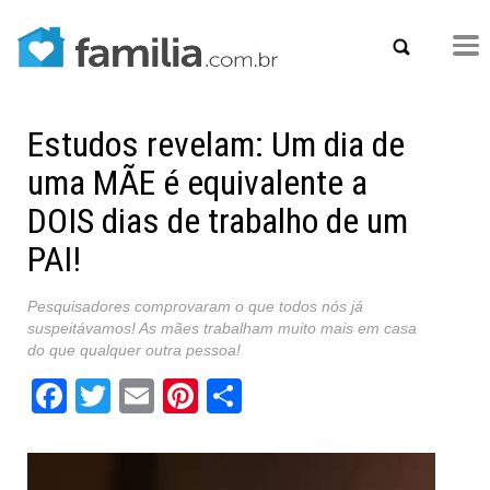
Estudos revelam: Um dia de
uma MÃE é equivalente a
DOIS dias de trabalho de um
PAI!
Pesquisadores comprovaram o que todos nós já
suspeitávamos! As mães trabalham muito mais em casa
do que qualquer outra pessoa!
Facebook
Twitter
Email
Pinterest
Share