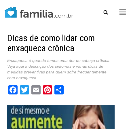
Dicas de como lidar com
enxaqueca crônica
Enxaqueca é quando temos uma dor de cabeça crônica.
Veja aqui a descrição dos sintomas e várias dicas de
medidas preventivas para quem sofre frequentemente
com enxaqueca.
Facebook
Twitter
Email
Pinterest
Share