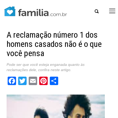
A reclamação número 1 dos
homens casados não é o que
você pensa
Pode ser que você esteja enganada quanto às
reclamações dele, confira neste artigo.
Facebook
Twitter
Email
Pinterest
Share