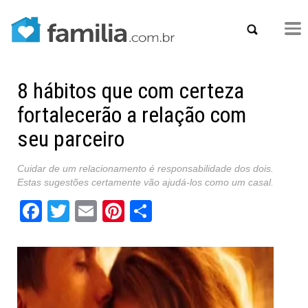
8 hábitos que com certeza
fortalecerão a relação com
seu parceiro
Cuidar de um relacionamento é responsabilidade dos dois.
Estas sugestões certamente vão ajudá-los como um casal.
Facebook
Twitter
Email
Pinterest
Share