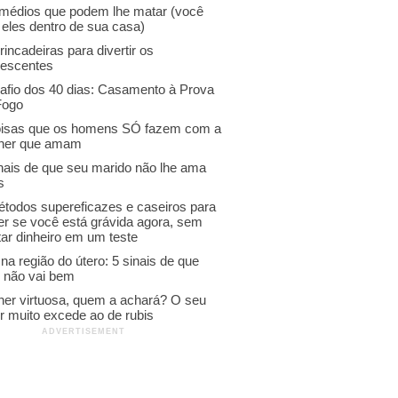
emédios que podem lhe matar (você
 eles dentro de sua casa)
rincadeiras para divertir os
lescentes
afio dos 40 dias: Casamento à Prova
Fogo
oisas que os homens SÓ fazem com a
her que amam
inais de que seu marido não lhe ama
s
étodos supereficazes e caseiros para
er se você está grávida agora, sem
ar dinheiro em um teste
na região do útero: 5 sinais de que
o não vai bem
her virtuosa, quem a achará? O seu
r muito excede ao de rubis