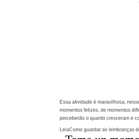
Essa atividade é maravilhosa, nes
momentos felizes, de momentos difí
perceberão o quanto cresceram e c
Leia
Como guardar as lembranças d