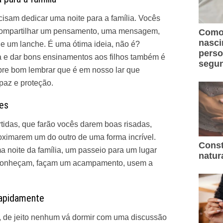
cisam dedicar uma noite para a família. Vocês
 compartilhar um pensamento, uma mensagem,
Como 
nasc
a e um lanche. É uma ótima ideia, não é?
perso
ia e dar bons ensinamentos aos filhos também é
segun
mpre bom lembrar que é em nosso lar que
paz e proteção.
res
rtidas, que farão vocês darem boas risadas,
ximarem um do outro de uma forma incrível.
Const
noite da família, um passeio para um lugar
natur
conheçam, façam um acampamento, usem a
rapidamente
o, de jeito nenhum vá dormir com uma discussão