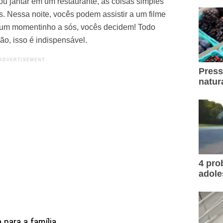
u jantar em um restaurante, as coisas simples
. Nessa noite, vocês podem assistir a um filme
er um momentinho a sós, vocês decidem! Todo
ião, isso é indispensável.
Press
natur
4 pr
adole
 para a família