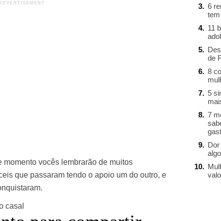
6 r
tem
11 b
ado
Des
de 
8 c
mul
5 s
mai
7 m
sab
gast
Dor 
alg
se momento vocês lembrarão de muitos
Mul
ceis que passaram tendo o apoio um do outro, e
valo
onquistaram.
o casal