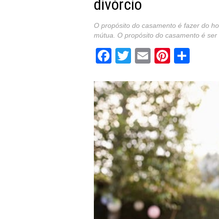
divórcio
O propósito do casamento é fazer do 
mútua. O propósito do casamento é ser 
Facebook
Twitter
Email
Pintere
Sha