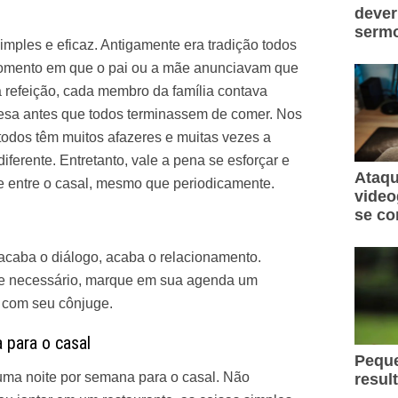
dever
sermo
imples e eficaz. Antigamente era tradição todos
momento em que o pai ou a mãe anunciavam que
 a refeição, cada membro da família contava
mesa antes que todos terminassem de comer. Nos
o, todos têm muitos afazeres e muitas vezes a
iferente. Entretanto, vale a pena se esforçar e
Ataqu
te entre o casal, mesmo que periodicamente.
video
se co
acaba o diálogo, acaba o relacionamento.
 se necessário, marque em sua agenda um
 com seu cônjuge.
 para o casal
Peque
 uma noite por semana para o casal. Não
resul