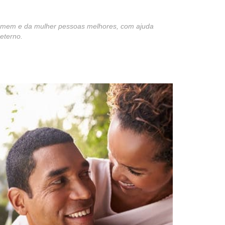
homem e da mulher pessoas melhores, com ajuda
eterno.
st
re