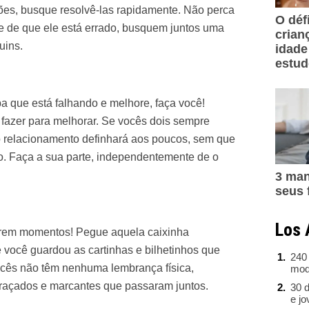
ões, busque resolvê-las rapidamente. Não perca
O déf
e de que ele está errado, busquem juntos uma
crian
uins.
idade
estu
 que está falhando e melhore, faça você!
fazer para melhorar. Se vocês dois sempre
 o relacionamento definhará aos poucos, sem que
o. Faça a sua parte, independentemente de o
3 man
seus 
Los 
brem momentos! Pegue aquela caixinha
 você guardou as cartinhas e bilhetinhos que
240
cês não têm nenhuma lembrança física,
mod
açados e marcantes que passaram juntos.
30 d
e j