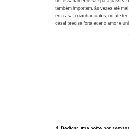
necessariamente sair para passear o
também importam, às vezes até mais
em casa, cozinhar juntos, ou até t
casal precisa fortalecer o amor e un
4. Dedicar uma noite por semana