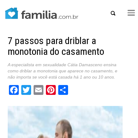
7 passos para driblar a
monotonia do casamento
A especialista em sexualidade Cátia Damasceno ensina
como driblar a monotonia que aparece no casamento, e
não importa se você está casada há 1 ano ou 10 anos.
Facebook
Twitter
Email
Pinterest
Share