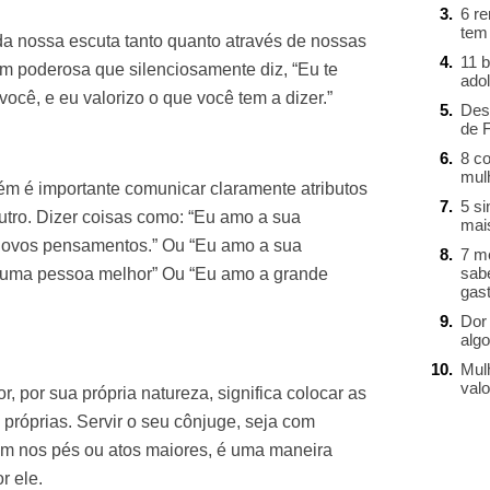
6 r
tem
a nossa escuta tanto quanto através de nossas
11 b
m poderosa que silenciosamente diz, “Eu te
ado
ocê, e eu valorizo o que você tem a dizer.”
Des
de 
8 c
mul
ém é importante comunicar claramente atributos
5 s
utro. Dizer coisas como: “Eu amo a sua
mai
r novos pensamentos.” Ou “Eu amo a sua
7 m
sab
 uma pessoa melhor” Ou “Eu amo a grande
gast
Dor 
alg
Mul
valo
, por sua própria natureza, significa colocar as
 próprias. Servir o seu cônjuge, seja com
 nos pés ou atos maiores, é uma maneira
r ele.