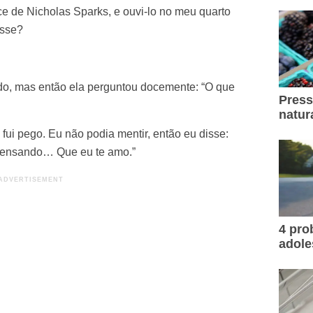
 de Nicholas Sparks, e ouvi-lo no meu quarto
esse?
ido, mas então ela perguntou docemente: “O que
Press
natur
fui pego. Eu não podia mentir, então eu disse:
pensando… Que eu te amo.”
4 pr
adole