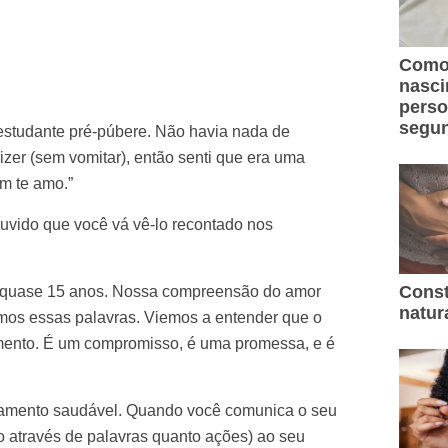
Como 
nasc
perso
segun
studante pré-púbere. Não havia nada de
zer (sem vomitar), então senti que era uma
ém te amo.”
uvido que você vá vê-lo recontado nos
Const
á quase 15 anos. Nossa compreensão do amor
natur
mos essas palavras. Viemos a entender que o
mento. É um compromisso, é uma promessa, e é
samento saudável. Quando você comunica o seu
o através de palavras quanto ações) ao seu