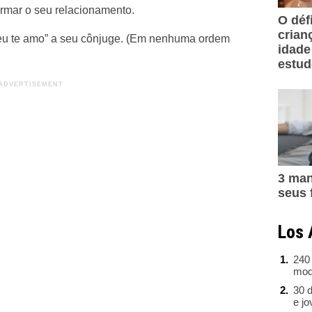
ormar o seu relacionamento.
O déf
crian
“eu te amo” a seu cônjuge. (Em nenhuma ordem
idade
estu
3 man
seus 
Los 
240
mod
30 d
e j