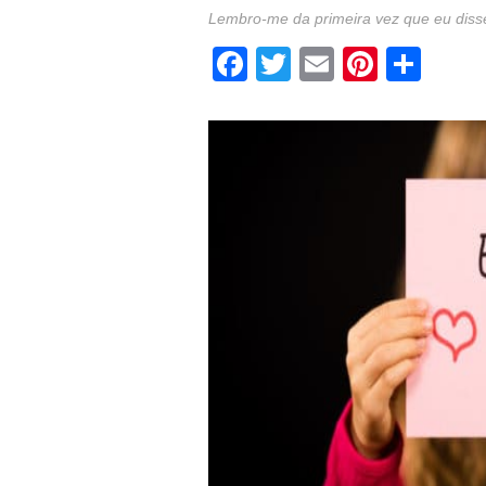
Lembro-me da primeira vez que eu disse:
Facebook
Twitter
Email
Pintere
Sha