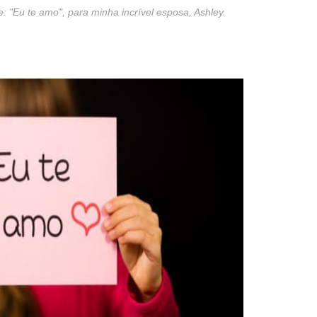
 "Eu te amo", para minha incrível esposa, Ashley.
st
re