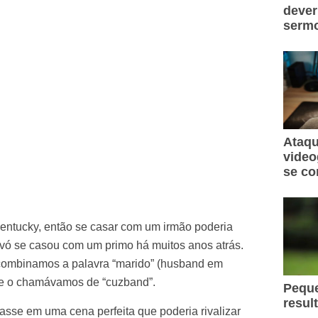
dever
sermo
Ataqu
video
se co
entucky, então se casar com um irmão poderia
avó se casou com um primo há muitos anos atrás.
s combinamos a palavra “marido” (husband em
) e o chamávamos de “cuzband”.
Peque
resul
asse em uma cena perfeita que poderia rivalizar