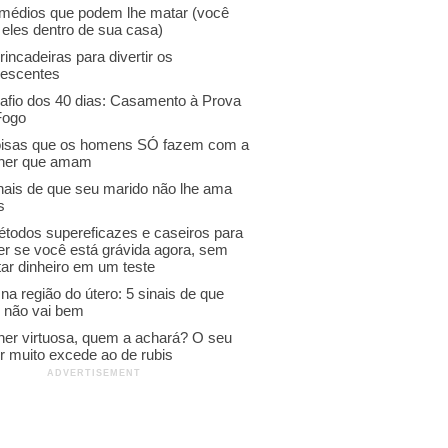
emédios que podem lhe matar (você
 eles dentro de sua casa)
rincadeiras para divertir os
lescentes
afio dos 40 dias: Casamento à Prova
Fogo
oisas que os homens SÓ fazem com a
her que amam
inais de que seu marido não lhe ama
s
étodos supereficazes e caseiros para
er se você está grávida agora, sem
ar dinheiro em um teste
na região do útero: 5 sinais de que
o não vai bem
her virtuosa, quem a achará? O seu
r muito excede ao de rubis