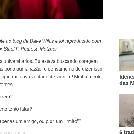
nte no blog de
Dave Willis
e foi reproduzido com
or
Stael F. Pedrosa Metzger
.
 universitários. Eu estava buscando coragem
as por alguma razão, o pensamento de dizer isso
Ideia
, o que me dava vontade de vomitar! Minha mente
das M
izantes…
ambém?
to tento falar?
 apenas um amigo, ou pior, um “irmão”?
6 tra