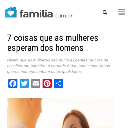
7 coisas que as mulheres
esperam dos homens
Dizem que as mulheres são muito exigentes na hora de
escolher um parceiro, a verdade é que todas esperamos
que os homens tenham estas qualidades.
Facebook
Twitter
Email
Pinterest
Share