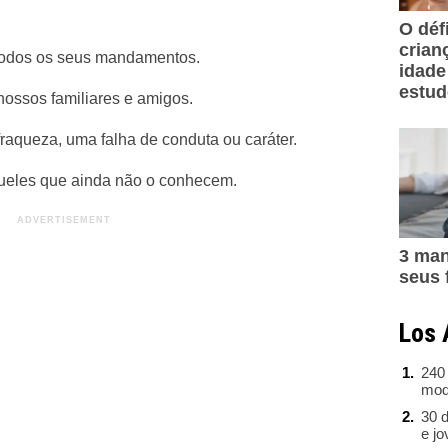
O déf
crian
todos os seus mandamentos.
idade
estu
ossos familiares e amigos.
aqueza, uma falha de conduta ou caráter.
eles que ainda não o conhecem.
3 man
seus 
Los 
240
mod
30 d
e j