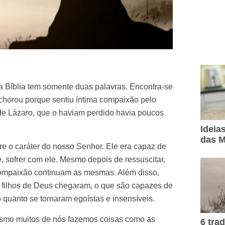
da Bíblia tem somente duas palavras. Encontra-se
 chorou porque sentiu íntima compaixão pelo
 de Lázaro, que o haviam perdido havia poucos
Ideia
das M
re o caráter do nosso Senhor. Ele era capaz de
 sofrer com ele. Mesmo depois de ressuscitar,
compaixão continuam as mesmas. Além disso,
s filhos de Deus chegaram, o que são capazes de
o quanto se tornaram egoístas e insensíveis.
oísmo muitos de nós fazemos coisas como as
6 tra