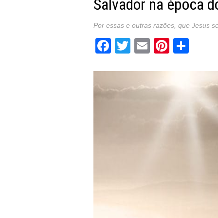
Salvador na época d
Por essas e outras razões, que Jesus se 
Facebook
Twitter
Email
Pintere
Sha