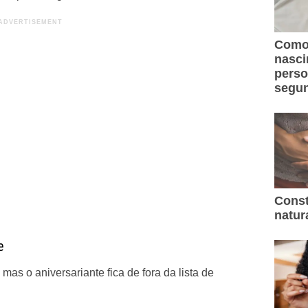
Como 
nasc
perso
segun
Const
natur
e
as o aniversariante fica de fora da lista de