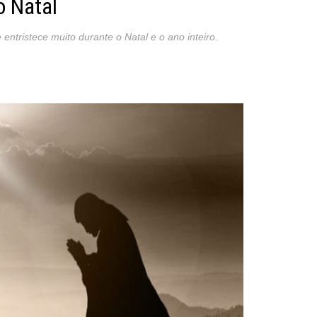
o Natal
entristece muito durante o Natal e o ano inteiro.
st
re