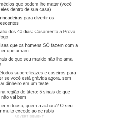
emédios que podem lhe matar (você
 eles dentro de sua casa)
rincadeiras para divertir os
lescentes
afio dos 40 dias: Casamento à Prova
Fogo
oisas que os homens SÓ fazem com a
her que amam
inais de que seu marido não lhe ama
s
étodos supereficazes e caseiros para
er se você está grávida agora, sem
ar dinheiro em um teste
na região do útero: 5 sinais de que
o não vai bem
her virtuosa, quem a achará? O seu
r muito excede ao de rubis