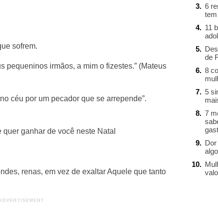
6 r
tem
11 b
ado
ue sofrem.
Des
de 
s pequeninos irmãos, a mim o fizestes.” (Mateus
8 c
mul
5 s
 no céu por um pecador que se arrepende”.
mai
7 m
sab
gast
 quer ganhar de você neste Natal
Dor 
alg
Mul
ndes, renas, em vez de exaltar Aquele que tanto
valo