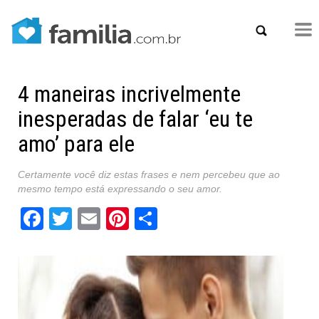
4 maneiras incrivelmente
inesperadas de falar ‘eu te
amo’ para ele
Certamente você diz estas frases e nem percebeu que ao
mesmo tempo está expressando o seu amor.
Facebook
Twitter
Email
Pinterest
Share