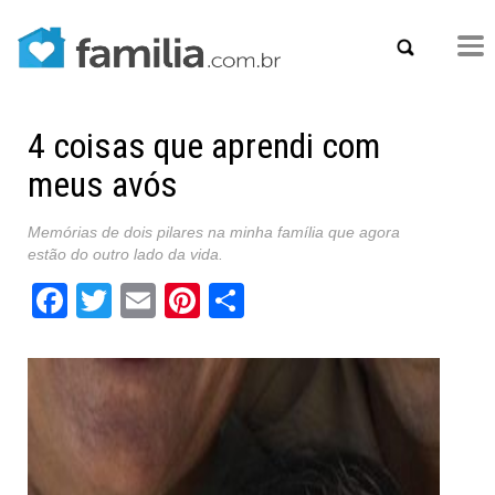
4 coisas que aprendi com
meus avós
Memórias de dois pilares na minha família que agora
estão do outro lado da vida.
Facebook
Twitter
Email
Pinterest
Share