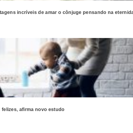
ntagens incríveis de amar o cônjuge pensando na eternid
s felizes, afirma novo estudo